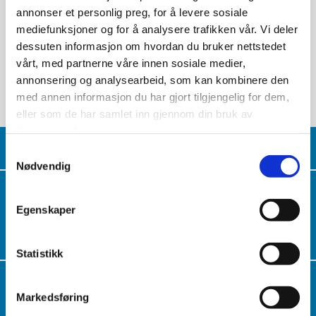
nisi ut aliquip ex ea commodo consequat. Duis aute irure
annonser et personlig preg, for å levere sosiale
dolor in reprehenderit in voluptate velit esse cillum dolore
mediefunksjoner og for å analysere trafikken vår. Vi deler
eu fugiat nulla pariatur. Excepteur sint occaecat cupidatat
dessuten informasjon om hvordan du bruker nettstedet
non proident, sunt in culpa qui officia deserunt mollit anim
id est laborum.
vårt, med partnerne våre innen sosiale medier,
annonsering og analysearbeid, som kan kombinere den
med annen informasjon du har gjort tilgjengelig for dem,
eller som de har samlet inn gjennom din bruk av
tjenestene deres.
Samtykkevalg
Nødvendig
JTK RØRSERVICE AS
Egenskaper
Luketoppen 7

3178 Våle
Statistikk
KONTAKT OSS
Markedsføring
949 85 866
