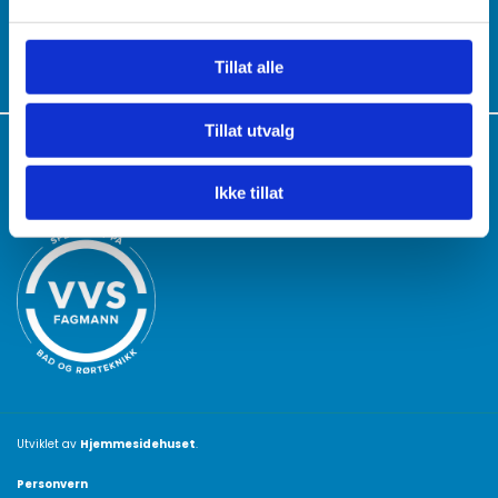
post@jtkrorservice.no

Tillat alle
Tillat utvalg
ÅPNINGSTIDER
Ikke tillat
Utviklet av
Hjemmesidehuset
.
Personvern