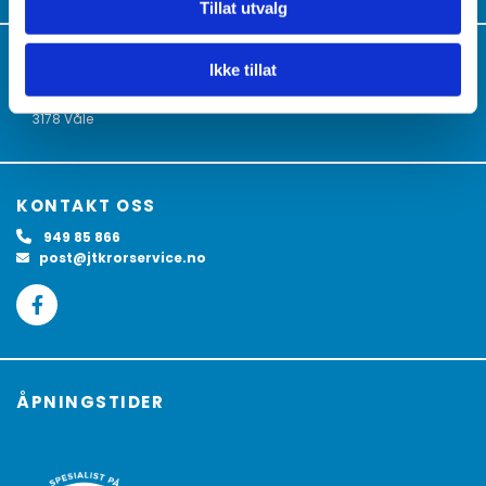
Tillat utvalg
JTK RØRSERVICE AS
Ikke tillat
Luketoppen 7

3178 Våle
KONTAKT OSS
949 85 866

post@jtkrorservice.no

ÅPNINGSTIDER