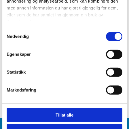
annonsering og analysearbeid, som kan kombinere den
E-POST*
med annen informasjon du har gjort tilgjengelig for dem,
eller som de har samlet inn gjennom din bruk av
tjenestene deres.
MELDING
Samtykkevalg
Nødvendig
Egenskaper
Statistikk
Markedsføring
Tillat alle