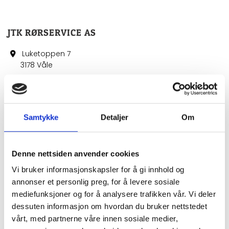
JTK RØRSERVICE AS
Luketoppen 7

3178 Våle
949 85 866

post@jtkrorservice.no

Samtykke
Detaljer
Om
Denne nettsiden anvender cookies
NAVN*
Vi bruker informasjonskapsler for å gi innhold og
annonser et personlig preg, for å levere sosiale
mediefunksjoner og for å analysere trafikken vår. Vi deler
TELEFON*
dessuten informasjon om hvordan du bruker nettstedet
vårt, med partnerne våre innen sosiale medier,