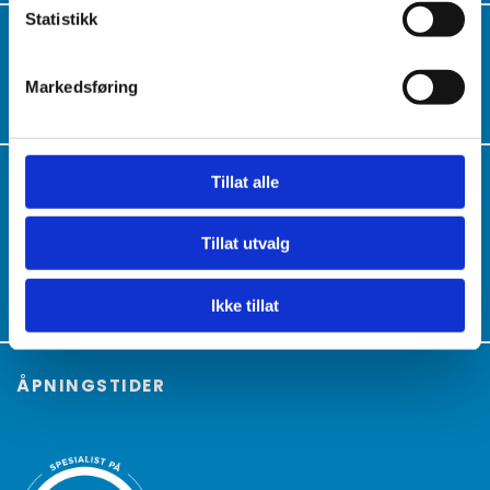
Statistikk
JTK RØRSERVICE AS
Luketoppen 7

Markedsføring
3178 Våle
Tillat alle
KONTAKT OSS
949 85 866

post@jtkrorservice.no

Tillat utvalg
Ikke tillat
ÅPNINGSTIDER