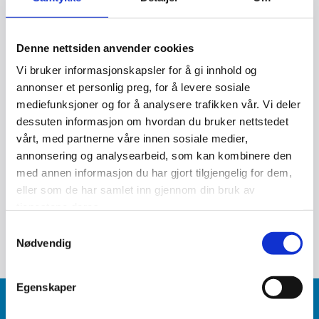
21/02/2023
av JTK Rørservice AS
LOREM IPSUM 03
Denne nettsiden anvender cookies
Vi bruker informasjonskapsler for å gi innhold og
Dolor sit amet, consectetur adipiscing elit, sed do
annonser et personlig preg, for å levere sosiale
eiusmod tempor.
mediefunksjoner og for å analysere trafikken vår. Vi deler
Incididunt ut labore et dolore magna aliqua. Ut enim ad
dessuten informasjon om hvordan du bruker nettstedet
minim veniam, quis nostrud exercitation ullamco laboris
vårt, med partnerne våre innen sosiale medier,
nisi ut aliquip ex ea commodo consequat. Duis aute irure
annonsering og analysearbeid, som kan kombinere den
dolor in reprehenderit in voluptate velit esse cillum dolore
med annen informasjon du har gjort tilgjengelig for dem,
eu fugiat nulla pariatur. Excepteur sint occaecat cupidatat
eller som de har samlet inn gjennom din bruk av
non proident, sunt in culpa qui officia deserunt mollit anim
tjenestene deres.
id est laborum.
Samtykkevalg
Nødvendig
Egenskaper