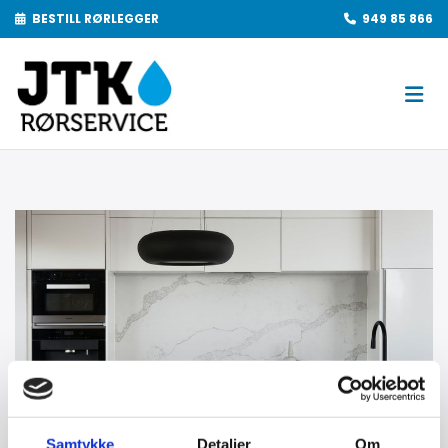
BESTILL RØRLEGGER
949 85 866


Samtykke
Detaljer
Om